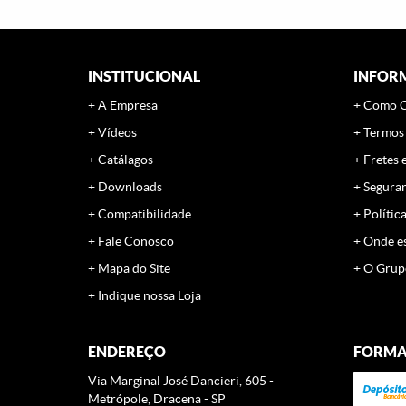
INSTITUCIONAL
INFOR
A Empresa
Como 
Vídeos
Termos
Catálagos
Fretes 
Downloads
Segura
Compatibilidade
Polític
Fale Conosco
Onde e
Mapa do Site
O Grup
Indique nossa Loja
ENDEREÇO
FORMA
Via Marginal José Dancieri, 605
-
Metrópole, Dracena
-
SP