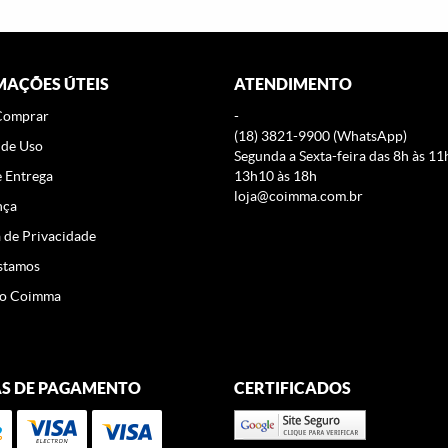
MAÇÕES ÚTEIS
ATENDIMENTO
Comprar
-
(18)
3821-9900
(WhatsApp)
 de Uso
Segunda a Sexta-feira das 8h às 11
e Entrega
13h10 às 18h
loja@coimma.com.br
nça
a de Privacidade
stamos
o Coimma
S DE PAGAMENTO
CERTIFICADOS