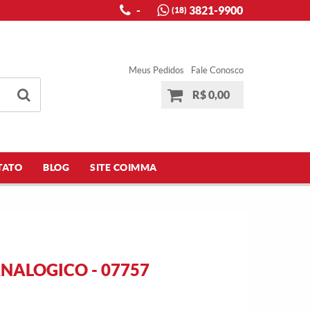
-
3821-9900
(18)
Meus Pedidos
Fale Conosco
R$ 0,00
TATO
BLOG
SITE COIMMA
ANALOGICO - 07757